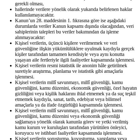
gerekli olması,
hallerinde verilere yönelik olarak yukarıda belirlenen haklar
kullanılamayacaktır.
Kanun’un 28. maddesinin 1. fıkrasına göre ise aşağıdaki
durumlarda veriler Kanun kapsamı dışında olacağından, veri
sahiplerinin talepleri bu veriler bakımından da işleme
alınmayacaktır:
Kişisel verilerin, üçüncü kişilere verilmemek ve veri
güvenliğine ilişkin yükümlülüklere uyulmak kaydıyla gerçek
kişiler tarafından tamamen kendisiyle veya aynı konutta
yaşayan aile fertleriyle ilgili faaliyetler kapsamında işlenmesi.
Kişisel verilerin resmi istatistik ile anonim hâle getirilmek
suretiyle araştırma, planlama ve istatistik gibi amaçlarla
işlenmesi.
Kişisel verilerin millî savunmayı, millî güvenliği, kamu
güvenliğini, kamu düzenini, ekonomik güvenliği, özel hayatın
gizliliğini veya kişilik haklarını ihlal etmemek ya da suç teşkil
etmemek kaydıyla, sanat, tarih, edebiyat veya bilimsel
amaçlarla ya da ifade özgürlüğü kapsamında işlenmesi.
Kişisel verilerin millî savunmayı, millî güvenliği, kamu
güvenliğini, kamu düzenini veya ekonomik güvenliği
sağlamaya yönelik olarak kanunla görev ve yetki verilmiş
kamu kurum ve kuruluşları tarafından yürütülen önleyici,
koruyucu ve istihbari faaliyetler kapsamında işlenmesi.
Kişisel verilerin soruşturma, kovuşturma, yargılama veya