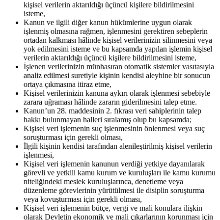
kişisel verilerin aktarıldığı üçüncü kişilere bildirilmesini
isteme,
Kanun ve ilgili diğer kanun hükümlerine uygun olarak
işlenmiş olmasına rağmen, işlenmesini gerektiren sebeplerin
ortadan kalkması hâlinde kişisel verilerinizin silinmesini veya
yok edilmesini isteme ve bu kapsamda yapılan işlemin kişisel
verilerin aktarıldığı üçüncü kişilere bildirilmesini isteme,
İşlenen verilerinizin münhasıran otomatik sistemler vasıtasıyla
analiz edilmesi suretiyle kişinin kendisi aleyhine bir sonucun
ortaya çıkmasına itiraz etme,
Kişisel verilerinizin kanuna aykırı olarak işlenmesi sebebiyle
zarara uğraması hâlinde zararın giderilmesini talep etme.
Kanun’un 28. maddesinin 2. fıkrası veri sahiplerinin talep
hakkı bulunmayan halleri sıralamış olup bu kapsamda;
Kişisel veri işlemenin suç işlenmesinin önlenmesi veya suç
soruşturması için gerekli olması,
İlgili kişinin kendisi tarafından alenileştirilmiş kişisel verilerin
işlenmesi,
Kişisel veri işlemenin kanunun verdiği yetkiye dayanılarak
görevli ve yetkili kamu kurum ve kuruluşları ile kamu kurumu
niteliğindeki meslek kuruluşlarınca, denetleme veya
düzenleme görevlerinin yürütülmesi ile disiplin soruşturma
veya kovuşturması için gerekli olması,
Kişisel veri işlemenin bütçe, vergi ve mali konulara ilişkin
olarak Devletin ekonomik ve mali çıkarlarının korunması için