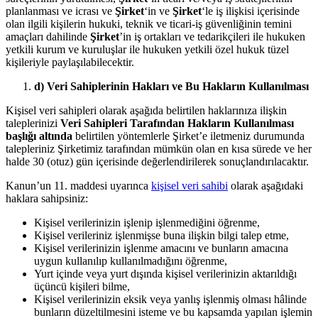
planlanması ve icrası ve
Şirket
‘in ve
Şirket
‘le iş ilişkisi içerisinde
olan ilgili kişilerin hukuki, teknik ve ticari-iş güvenliğinin temini
amaçları dahilinde
Şirket
’in iş ortakları ve tedarikçileri ile hukuken
yetkili kurum ve kuruluşlar ile hukuken yetkili özel hukuk tüzel
kişileriyle paylaşılabilecektir.
d) Veri Sahiplerinin Hakları ve Bu Hakların Kullanılması
Kişisel veri sahipleri olarak aşağıda belirtilen haklarınıza ilişkin
taleplerinizi
Veri Sahipleri Tarafından Hakların Kullanılması
başlığı altında
belirtilen yöntemlerle Şirket’e iletmeniz durumunda
talepleriniz Şirketimiz tarafından mümkün olan en kısa sürede ve her
halde 30 (otuz) gün içerisinde değerlendirilerek sonuçlandırılacaktır.
Kanun’un 11. maddesi uyarınca
kişisel veri sahibi
olarak aşağıdaki
haklara sahipsiniz:
Kişisel verilerinizin işlenip işlenmediğini öğrenme,
Kişisel verileriniz işlenmişse buna ilişkin bilgi talep etme,
Kişisel verilerinizin işlenme amacını ve bunların amacına
uygun kullanılıp kullanılmadığını öğrenme,
Yurt içinde veya yurt dışında kişisel verilerinizin aktarıldığı
üçüncü kişileri bilme,
Kişisel verilerinizin eksik veya yanlış işlenmiş olması hâlinde
bunların düzeltilmesini isteme ve bu kapsamda yapılan işlemin