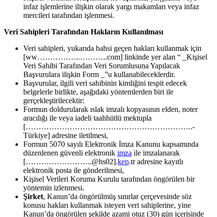
infaz işlemlerine ilişkin olarak yargı makamları veya infaz
mercileri tarafından işlenmesi.
Veri Sahipleri Tarafından Hakların Kullanılması
Veri sahipleri, yukarıda bahsi geçen hakları kullanmak için
[ww……………..………..com] linkinde yer alan “ _Kişisel
Veri Sahibi Tarafından Veri Sorumlusuna Yapılacak
Başvurulara ilişkin Form _”u kullanabileceklerdir.
Başvurular, ilgili veri sahibinin kimliğini tespit edecek
belgelerle birlikte, aşağıdaki yöntemlerden biri ile
gerçekleştirilecektir:
Formun doldurularak ıslak imzalı kopyasının elden, noter
aracılığı ile veya iadeli taahhütlü mektupla
[………………………………………………………..-
Türkiye] adresine iletilmesi,
Formun 5070 sayılı Elektronik İmza Kanunu kapsamında
düzenlenen güvenli elektronik
imza
ile imzalanarak
[……………………..@hs02].
kep
.tr adresine kayıtlı
elektronik posta ile gönderilmesi,
Kişisel Verileri Koruma Kurulu tarafından öngörülen bir
yöntemin izlenmesi.
Şirket
, Kanun’da öngörülmüş sınırlar çerçevesinde söz
konusu hakları kullanmak isteyen veri sahiplerine, yine
Kanun’da öngörülen şekilde azami otuz (30) gün içerisinde