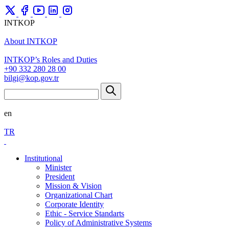
INTKOP
About INTKOP
INTKOP’s Roles and Duties
+90 332 280 28 00
bilgi@kop.gov.tr
en
TR
Institutional
Minister
President
Mission & Vision
Organizational Chart
Corporate Identity
Ethic - Service Standarts
Policy of Administrative Systems