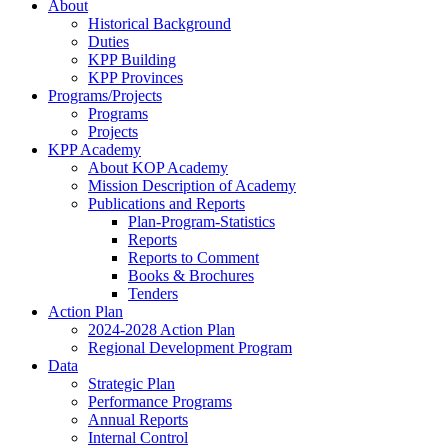
About
Historical Background
Duties
KPP Building
KPP Provinces
Programs/Projects
Programs
Projects
KPP Academy
About KOP Academy
Mission Description of Academy
Publications and Reports
Plan-Program-Statistics
Reports
Reports to Comment
Books & Brochures
Tenders
Action Plan
2024-2028 Action Plan
Regional Development Program
Data
Strategic Plan
Performance Programs
Annual Reports
Internal Control