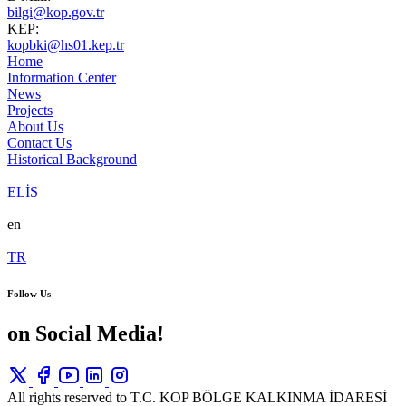
bilgi@kop.gov.tr
KEP:
kopbki@hs01.kep.tr
Home
Information Center
News
Projects
About Us
Contact Us
Historical Background
ELİS
en
TR
Follow Us
on Social Media!
All rights reserved to T.C. KOP BÖLGE KALKINMA İDARESİ