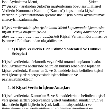
İşbu Aydınlatma Metni, ……………………………….. Şirketi
(“”
Şirket
”) tarafından Şirket’in müşterilerinin 6698 sayılı Kişisel
Verilerin Korunması Kanunu (“
Kanun
”) kapsamında kişisel
verilerinin Şirket tarafından işlenmesine ilişkin olarak aydınlatılması
amacıyla hazırlanmıştır.
Kişisel verilerinizin işbu Aydınlatma Metni kapsamında işlenmesine
ilişkin detaylı bilgilere [www…………………….com] adresinde yer
alan ……………………………..Şirketi
Kişisel Verilerin Korunması ve
İşlenmesi Politikası’ndan ulaşabilirsiniz.
a) Kişisel Verilerin Elde Edilme Yöntemleri ve Hukuki
Sebepleri
Kişisel verileriniz, elektronik veya fiziki ortamda toplanmaktadır.
İşbu Aydınlatma Metni’nde belirtilen hukuki sebeplerle toplanan
kişisel verileriniz Kanun’un 5. ve 6. maddelerinde belirtilen kişisel
veri işleme şartları çerçevesinde işlenebilmekte ve
paylaşılabilmektedir.
b) Kişisel Verilerin İşleme Amaçları
Kişisel verileriniz, Kanun’un 5. ve 6. maddelerinde belirtilen kişisel
veri işleme şartları çerçevesinde
Şirket
tarafından sunulan ürün ve
hizmetlerin ilgili kişilerin beğeni, kullanım alışkanlıkları ve
ihtiyaçlarına göre özelleştirilerek ilgili kişilere önerilmesi ve