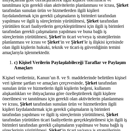
tanıtılması için gerekli olan aktivitelerin planlanması ve icrası,
Şirket
tarafından sunulan ürün ve hizmetlerden ilgili kişileri
faydalandırmak için gerekli çalışmaların iş birimleri tarafından
yapılması ve ilgili iş süreçlerinin yürütülmesi,
Şirket
tarafından
yürütülen ticari faaliyetlerin gerçekleştirilmesi için ilgili iş birimleri
tarafından gerekli çalışmaların yapılması ve buna bağlı iş
süreçlerinin yürütülmesi,
Şirket
‘in ticari ve/veya iş stratejilerinin
planlanması ve icrası ve
Şirket
‘in ve
Şirket
‘le iş ilişkisi içerisinde
olan ilgili kişilerin hukuki, teknik ve ticari-iş güvenliğinin temini
amaçlarıyla işlenmektedir.
c) Kişisel Verilerin Paylaşılabileceği Taraflar ve Paylaşım
Amaçları
Kişisel verileriniz, Kanun’un 8. ve 9. maddelerinde belirtilen kişisel
veri işleme şartları ve amaçları çerçevesinde,
Şirket
tarafından
sunulan ürün ve hizmetlerin ilgili kişilerin beğeni, kullanım
alışkanlıkları ve ihtiyaçlarına göre özelleştirilerek ilgili kişilere
önerilmesi ve tanıtılması için gerekli olan aktivitelerin planlanması
ve icrası,
Şirket
tarafından sunulan ürün ve hizmetlerden ilgili
kişileri faydalandırmak için gerekli çalışmaların iş birimleri
tarafından yapılması ve ilgili iş süreçlerinin yürütülmesi,
Şirket
tarafından yürütülen ticari faaliyetlerin gerçekleştirilmesi için ilgili iş
birimleri tarafından gerekli çalışmaların yapılması ve buna bağlı iş
süreçlerinin yürütülmesi,
Şirket
‘in ticari ve/veya iş stratejilerinin