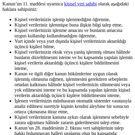
Kanun’un 11. maddesi uyarınca
kişisel veri sahibi
olarak aşağıdaki
haklara sahipsiniz:
Kişisel verilerinizin işlenip işlenmediğini öğrenme,
Kişisel verileriniz işlenmişse buna ilişkin bilgi talep etme,
Kişisel verilerinizin işlenme amacını ve bunların amacına
uygun kullanılıp kullanılmadığını öğrenme,
Yurt içinde veya yurt dışında kişisel verilerinizin aktarıldığı
üçüncü kişileri bilme,
Kişisel verilerinizin eksik veya yanlış işlenmiş olması hâlinde
bunların düzeltilmesini isteme ve bu kapsamda yapılan işlemin
kişisel verilerin aktarıldığı üçüncü kişilere bildirilmesini
isteme,
Kanun ve ilgili diğer kanun hükümlerine uygun olarak
işlenmiş olmasına rağmen, işlenmesini gerektiren sebeplerin
ortadan kalkması hâlinde kişisel verilerinizin silinmesini veya
yok edilmesini isteme ve bu kapsamda yapılan işlemin kişisel
verilerin aktarıldığı üçüncü kişilere bildirilmesini isteme,
İşlenen verilerinizin münhasıran otomatik sistemler vasıtasıyla
analiz edilmesi suretiyle kişinin kendisi aleyhine bir sonucun
ortaya çıkmasına itiraz etme,
Kişisel verilerinizin kanuna aykırı olarak işlenmesi sebebiyle
zarara uğraması hâlinde zararın giderilmesini talep etme.
Kanun’un 28. maddesinin 2. fıkrası veri sahiplerinin talep
hakkı bulunmayan halleri sıralamış olup bu kapsamda;