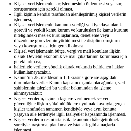
Kişisel veri işlemenin suç işlenmesinin önlenmesi veya suç
soruşturması için gerekli olması,
İlgili kişinin kendisi tarafından alenileştirilmiş kişisel verilerin
işlenmesi,
Kişisel veri işlemenin kanunun verdiği yetkiye dayanılarak
görevli ve yetkili kamu kurum ve kuruluşları ile kamu kurumu
niteliğindeki meslek kuruluşlarınca, denetleme veya
düzenleme görevlerinin yürütülmesi ile disiplin soruşturma
veya kovuşturması için gerekli olması,
Kişisel veri işlemenin bütçe, vergi ve mali konulara ilişkin
olarak Devletin ekonomik ve mali çıkarlarının korunması için
gerekli olması,
hallerinde verilere yönelik olarak yukarıda belirlenen haklar
kullanılamayacaktır.
Kanun’un 28. maddesinin 1. fıkrasına göre ise aşağıdaki
durumlarda veriler Kanun kapsamı dışında olacağından, veri
sahiplerinin talepleri bu veriler bakımından da işleme
alınmayacaktır:
Kişisel verilerin, üçüncü kişilere verilmemek ve veri
güvenliğine ilişkin yükümlülüklere uyulmak kaydıyla gerçek
kişiler tarafından tamamen kendisiyle veya aynı konutta
yaşayan aile fertleriyle ilgili faaliyetler kapsamında işlenmesi.
Kişisel verilerin resmi istatistik ile anonim hâle getirilmek
suretiyle araştırma, planlama ve istatistik gibi amaçlarla
işlenmesi.