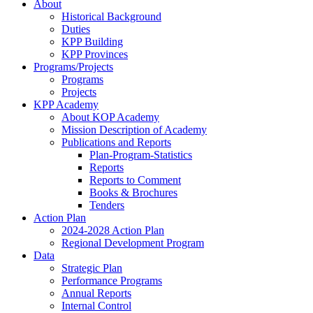
About
Historical Background
Duties
KPP Building
KPP Provinces
Programs/Projects
Programs
Projects
KPP Academy
About KOP Academy
Mission Description of Academy
Publications and Reports
Plan-Program-Statistics
Reports
Reports to Comment
Books & Brochures
Tenders
Action Plan
2024-2028 Action Plan
Regional Development Program
Data
Strategic Plan
Performance Programs
Annual Reports
Internal Control