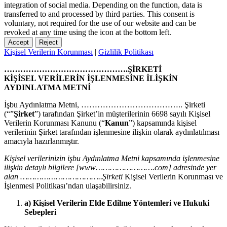
integration of social media. Depending on the function, data is
transferred to and processed by third parties. This consent is
voluntary, not required for the use of our website and can be
revoked at any time using the icon at the bottom left.
Accept
Reject
Kişisel Verilerin Korunması
|
Gizlilik Politikası
……………………………………….ŞİRKETİ
KİŞİSEL VERİLERİN İŞLENMESİNE İLİŞKİN
AYDINLATMA METNİ
İşbu Aydınlatma Metni, ……………………………….. Şirketi
(“”
Şirket
”) tarafından Şirket’in müşterilerinin 6698 sayılı Kişisel
Verilerin Korunması Kanunu (“
Kanun
”) kapsamında kişisel
verilerinin Şirket tarafından işlenmesine ilişkin olarak aydınlatılması
amacıyla hazırlanmıştır.
Kişisel verilerinizin işbu Aydınlatma Metni kapsamında işlenmesine
ilişkin detaylı bilgilere [www…………………….com] adresinde yer
alan ……………………………..Şirketi
Kişisel Verilerin Korunması ve
İşlenmesi Politikası’ndan ulaşabilirsiniz.
a) Kişisel Verilerin Elde Edilme Yöntemleri ve Hukuki
Sebepleri