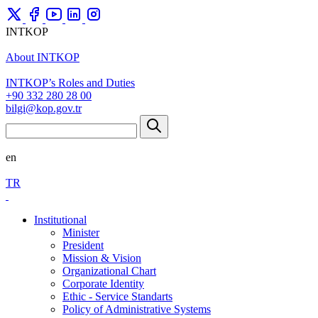
INTKOP
About INTKOP
INTKOP’s Roles and Duties
+90 332 280 28 00
bilgi@kop.gov.tr
en
TR
Institutional
Minister
President
Mission & Vision
Organizational Chart
Corporate Identity
Ethic - Service Standarts
Policy of Administrative Systems