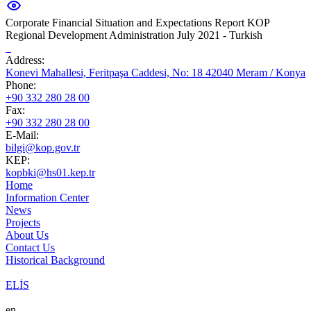
Corporate Financial Situation and Expectations Report KOP
Regional Development Administration July 2021 - Turkish
Address:
Konevi Mahallesi, Feritpaşa Caddesi, No: 18 42040 Meram / Konya
Phone:
+90 332 280 28 00
Fax:
+90 332 280 28 00
E-Mail:
bilgi@kop.gov.tr
KEP:
kopbki@hs01.kep.tr
Home
Information Center
News
Projects
About Us
Contact Us
Historical Background
ELİS
en