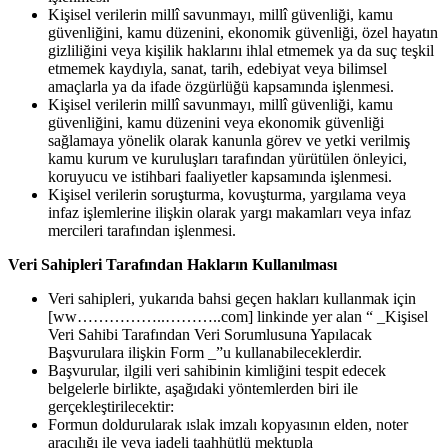
Kişisel verilerin millî savunmayı, millî güvenliği, kamu
güvenliğini, kamu düzenini, ekonomik güvenliği, özel hayatın
gizliliğini veya kişilik haklarını ihlal etmemek ya da suç teşkil
etmemek kaydıyla, sanat, tarih, edebiyat veya bilimsel
amaçlarla ya da ifade özgürlüğü kapsamında işlenmesi.
Kişisel verilerin millî savunmayı, millî güvenliği, kamu
güvenliğini, kamu düzenini veya ekonomik güvenliği
sağlamaya yönelik olarak kanunla görev ve yetki verilmiş
kamu kurum ve kuruluşları tarafından yürütülen önleyici,
koruyucu ve istihbari faaliyetler kapsamında işlenmesi.
Kişisel verilerin soruşturma, kovuşturma, yargılama veya
infaz işlemlerine ilişkin olarak yargı makamları veya infaz
mercileri tarafından işlenmesi.
Veri Sahipleri Tarafından Hakların Kullanılması
Veri sahipleri, yukarıda bahsi geçen hakları kullanmak için
[ww……………..………..com] linkinde yer alan “ _Kişisel
Veri Sahibi Tarafından Veri Sorumlusuna Yapılacak
Başvurulara ilişkin Form _”u kullanabileceklerdir.
Başvurular, ilgili veri sahibinin kimliğini tespit edecek
belgelerle birlikte, aşağıdaki yöntemlerden biri ile
gerçekleştirilecektir:
Formun doldurularak ıslak imzalı kopyasının elden, noter
aracılığı ile veya iadeli taahhütlü mektupla