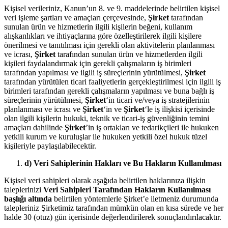
Kişisel verileriniz, Kanun’un 8. ve 9. maddelerinde belirtilen kişisel
veri işleme şartları ve amaçları çerçevesinde,
Şirket
tarafından
sunulan ürün ve hizmetlerin ilgili kişilerin beğeni, kullanım
alışkanlıkları ve ihtiyaçlarına göre özelleştirilerek ilgili kişilere
önerilmesi ve tanıtılması için gerekli olan aktivitelerin planlanması
ve icrası,
Şirket
tarafından sunulan ürün ve hizmetlerden ilgili
kişileri faydalandırmak için gerekli çalışmaların iş birimleri
tarafından yapılması ve ilgili iş süreçlerinin yürütülmesi,
Şirket
tarafından yürütülen ticari faaliyetlerin gerçekleştirilmesi için ilgili iş
birimleri tarafından gerekli çalışmaların yapılması ve buna bağlı iş
süreçlerinin yürütülmesi,
Şirket
‘in ticari ve/veya iş stratejilerinin
planlanması ve icrası ve
Şirket
‘in ve
Şirket
‘le iş ilişkisi içerisinde
olan ilgili kişilerin hukuki, teknik ve ticari-iş güvenliğinin temini
amaçları dahilinde
Şirket
’in iş ortakları ve tedarikçileri ile hukuken
yetkili kurum ve kuruluşlar ile hukuken yetkili özel hukuk tüzel
kişileriyle paylaşılabilecektir.
d) Veri Sahiplerinin Hakları ve Bu Hakların Kullanılması
Kişisel veri sahipleri olarak aşağıda belirtilen haklarınıza ilişkin
taleplerinizi
Veri Sahipleri Tarafından Hakların Kullanılması
başlığı altında
belirtilen yöntemlerle Şirket’e iletmeniz durumunda
talepleriniz Şirketimiz tarafından mümkün olan en kısa sürede ve her
halde 30 (otuz) gün içerisinde değerlendirilerek sonuçlandırılacaktır.