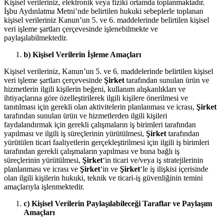
Kişisel verileriniz, elektronik veya fiziki ortamda toplanmaktadır.
İşbu Aydınlatma Metni’nde belirtilen hukuki sebeplerle toplanan
kişisel verileriniz Kanun’un 5. ve 6. maddelerinde belirtilen kişisel
veri işleme şartları çerçevesinde işlenebilmekte ve
paylaşılabilmektedir.
b) Kişisel Verilerin İşleme Amaçları
Kişisel verileriniz, Kanun’un 5. ve 6. maddelerinde belirtilen kişisel
veri işleme şartları çerçevesinde
Şirket
tarafından sunulan ürün ve
hizmetlerin ilgili kişilerin beğeni, kullanım alışkanlıkları ve
ihtiyaçlarına göre özelleştirilerek ilgili kişilere önerilmesi ve
tanıtılması için gerekli olan aktivitelerin planlanması ve icrası,
Şirket
tarafından sunulan ürün ve hizmetlerden ilgili kişileri
faydalandırmak için gerekli çalışmaların iş birimleri tarafından
yapılması ve ilgili iş süreçlerinin yürütülmesi,
Şirket
tarafından
yürütülen ticari faaliyetlerin gerçekleştirilmesi için ilgili iş birimleri
tarafından gerekli çalışmaların yapılması ve buna bağlı iş
süreçlerinin yürütülmesi,
Şirket
‘in ticari ve/veya iş stratejilerinin
planlanması ve icrası ve
Şirket
‘in ve
Şirket
‘le iş ilişkisi içerisinde
olan ilgili kişilerin hukuki, teknik ve ticari-iş güvenliğinin temini
amaçlarıyla işlenmektedir.
c) Kişisel Verilerin Paylaşılabileceği Taraflar ve Paylaşım
Amaçları