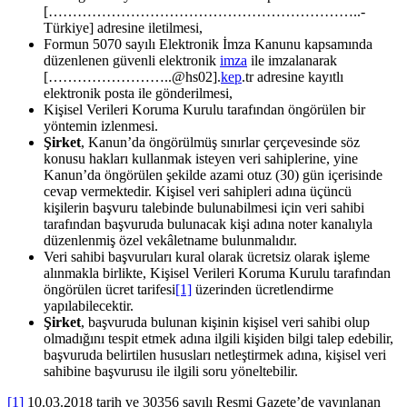
[………………………………………………………..-
Türkiye] adresine iletilmesi,
Formun 5070 sayılı Elektronik İmza Kanunu kapsamında
düzenlenen güvenli elektronik
imza
ile imzalanarak
[……………………..@hs02].
kep
.tr adresine kayıtlı
elektronik posta ile gönderilmesi,
Kişisel Verileri Koruma Kurulu tarafından öngörülen bir
yöntemin izlenmesi.
Şirket
, Kanun’da öngörülmüş sınırlar çerçevesinde söz
konusu hakları kullanmak isteyen veri sahiplerine, yine
Kanun’da öngörülen şekilde azami otuz (30) gün içerisinde
cevap vermektedir. Kişisel veri sahipleri adına üçüncü
kişilerin başvuru talebinde bulunabilmesi için veri sahibi
tarafından başvuruda bulunacak kişi adına noter kanalıyla
düzenlenmiş özel vekâletname bulunmalıdır.
Veri sahibi başvuruları kural olarak ücretsiz olarak işleme
alınmakla birlikte, Kişisel Verileri Koruma Kurulu tarafından
öngörülen ücret tarifesi
[1]
üzerinden ücretlendirme
yapılabilecektir.
Şirket
, başvuruda bulunan kişinin kişisel veri sahibi olup
olmadığını tespit etmek adına ilgili kişiden bilgi talep edebilir,
başvuruda belirtilen hususları netleştirmek adına, kişisel veri
sahibine başvurusu ile ilgili soru yöneltebilir.
[1]
10.03.2018 tarih ve 30356 sayılı Resmi Gazete’de yayınlanan