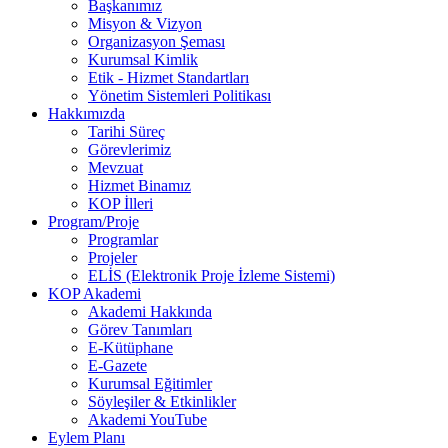
Başkanımız
Misyon & Vizyon
Organizasyon Şeması
Kurumsal Kimlik
Etik - Hizmet Standartları
Yönetim Sistemleri Politikası
Hakkımızda
Tarihi Süreç
Görevlerimiz
Mevzuat
Hizmet Binamız
KOP İlleri
Program/Proje
Programlar
Projeler
ELİS (Elektronik Proje İzleme Sistemi)
KOP Akademi
Akademi Hakkında
Görev Tanımları
E-Kütüphane
E-Gazete
Kurumsal Eğitimler
Söyleşiler & Etkinlikler
Akademi YouTube
Eylem Planı