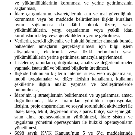
ve yükümlülüklerinin korunması ve yerine getirilmesinin
sağlanması,
İdare çalışanlarının, ziyaretçilerinin can ve mal güvenliğinin
korunması veya bu maddede belirtilenlere ilişkin kurallara
uyum sağlanması da dâhil olmak üzere, yasal
yükümlülüklerin, yargı organlarının veya yetkili idari
kuruluşların talep veya gerekliliklerin yerine getirilmesi,
Verilerin, gerekli güvenlik ve hukuki önlemler alınarak burada
bahsedilen amaçların gerçekleştirilmesi için bilgi işlem
altyapılarına, elektronik veya fiziki ortamlarda yasal
yükümlülüklerin yerine getirilmesi amacıyla arşivlenmesi,
Listeleme, raporlama, doğrulama, analiz ve değerlendirmeler
yapmak, istatistikî ve bilimsel bilgilerin üretilmesi,
İlişkide bulunulan kişilerin İnternet sitesi, web uygulamaları,
mobil uygulamalar ve diğer iletişim kanallarını, kullanım
şekillerine ilişkin analiz yapması ve özelleştirmelerde
bulunulması,
İdare’nin iş stratejilerinin belirlenmesi ve uygulanması amacı
doğrultusunda; İdare tarafından yürütülen operasyonlar,
iletişim, proje araştırmaları ve sosyal sorumluluk aktiviteleri ile
ihale, talep, teklif, değerlendirme, sipariş, bütçe, sözleşme gibi
satın alma operasyonlarının yürütülmesi, İdare sistem ve
uygulama yönetimi operasyonları ile hukuki operasyonların
yönetilmesi,
6698 sayılı KVK Kanunu’nun 5 ve 6’cı maddelerinde