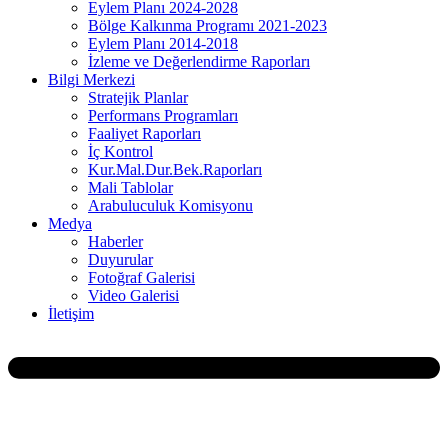
Eylem Planı 2024-2028
Bölge Kalkınma Programı 2021-2023
Eylem Planı 2014-2018
İzleme ve Değerlendirme Raporları
Bilgi Merkezi
Stratejik Planlar
Performans Programları
Faaliyet Raporları
İç Kontrol
Kur.Mal.Dur.Bek.Raporları
Mali Tablolar
Arabuluculuk Komisyonu
Medya
Haberler
Duyurular
Fotoğraf Galerisi
Video Galerisi
İletişim