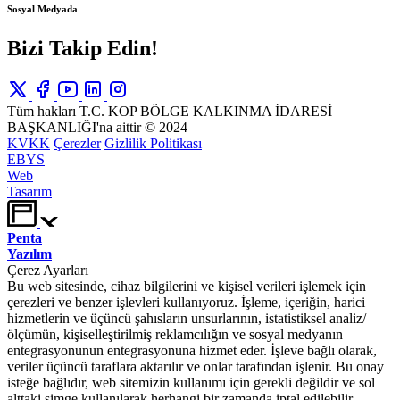
Sosyal Medyada
Bizi Takip Edin!
Tüm hakları T.C. KOP BÖLGE KALKINMA İDARESİ
BAŞKANLIĞI'na aittir © 2024
KVKK
Çerezler
Gizlilik Politikası
EBYS
Web
Tasarım
Penta
Yazılım
Çerez Ayarları
Bu web sitesinde, cihaz bilgilerini ve kişisel verileri işlemek için
çerezleri ve benzer işlevleri kullanıyoruz. İşleme, içeriğin, harici
hizmetlerin ve üçüncü şahısların unsurlarının, istatistiksel analiz/
ölçümün, kişiselleştirilmiş reklamcılığın ve sosyal medyanın
entegrasyonunun entegrasyonuna hizmet eder. İşleve bağlı olarak,
veriler üçüncü taraflara aktarılır ve onlar tarafından işlenir. Bu onay
isteğe bağlıdır, web sitemizin kullanımı için gerekli değildir ve sol
alttaki simge kullanılarak herhangi bir zamanda iptal edilebilir.