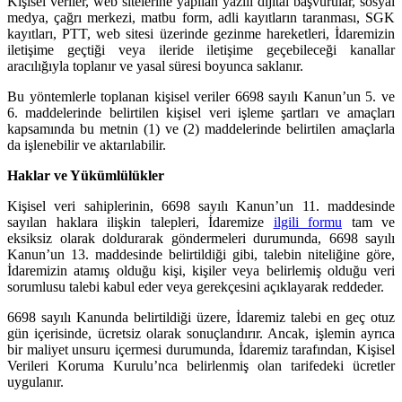
Kişisel veriler, web sitelerine yapılan yazılı dijital başvurular, sosyal
medya, çağrı merkezi, matbu form, adli kayıtların taranması, SGK
kayıtları, PTT, web sitesi üzerinde gezinme hareketleri, İdaremizin
iletişime geçtiği veya ileride iletişime geçebileceği kanallar
aracılığıyla toplanır ve yasal süresi boyunca saklanır.
Bu yöntemlerle toplanan kişisel veriler 6698 sayılı Kanun’un 5. ve
6. maddelerinde belirtilen kişisel veri işleme şartları ve amaçları
kapsamında bu metnin (1) ve (2) maddelerinde belirtilen amaçlarla
da işlenebilir ve aktarılabilir.
Haklar ve Yükümlülükler
Kişisel veri sahiplerinin, 6698 sayılı Kanun’un 11. maddesinde
sayılan haklara ilişkin talepleri, İdaremize
ilgili formu
tam ve
eksiksiz olarak doldurarak göndermeleri durumunda, 6698 sayılı
Kanun’un 13. maddesinde belirtildiği gibi, talebin niteliğine göre,
İdaremizin atamış olduğu kişi, kişiler veya belirlemiş olduğu veri
sorumlusu talebi kabul eder veya gerekçesini açıklayarak reddeder.
6698 sayılı Kanunda belirtildiği üzere, İdaremiz talebi en geç otuz
gün içerisinde, ücretsiz olarak sonuçlandırır. Ancak, işlemin ayrıca
bir maliyet unsuru içermesi durumunda, İdaremiz tarafından, Kişisel
Verileri Koruma Kurulu’nca belirlenmiş olan tarifedeki ücretler
uygulanır.