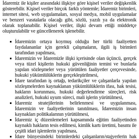
İdaremiz ile kişiler arasındaki ilişkiye göre kişisel veriler değişkenlik
gösterebilir. Kişisel veriler birçok farklı yöntemle; İdaremiz birimleri,
internet sitesi, web uygulamaları, sosyal medya, mobil uygulamalar
ve benzeri vasıtalarla olacağı gibi, sözlü, yazılı ya da elektronik
olarak toplanabilir. Kişisel veriler, ilişki devam ettiği müddetçe
oluşturulabilir ve güncellenerek işlenebilir.
İdaremizin ortaya koymuş olduğu her türlü faaliyetten
faydalananlar için gerekli çalışmaların, ilgili iş birimleri
tarafından yapılması,
İdaremizin ve İdaremizle ilişki içerisinde olan üçüncü, gerçek
veya tüzel kişilerin hukuki güvenliğinin temini ve bunlarla
yapılan sözleşmeler veya yürütülen faaliyetler çerçevesinde,
hukuki yükümlülüklerin gerçekleştirilmesi,
İdare tarafından iş ortağı, tedarikçiler ve çalışanlarla yapılan
sözleşmelerden kaynaklanan yükümlülüklerin ifası, hak tesisi,
hakların korunması, hukuki değerlendirme süreçleri, risk
analizleri, hukuki uyum süreci, mali işlerin yürütülmesi,
İdaremiz stratejilerinin belirlenmesi ve uygulanması,
İdaremizin ve faaliyetlerinin tanıtılması, İdaremizin insan
kaynakları politikalarının yürütülmesi,
İdaremiz iç düzenlemeleri kapsamında eğitim faaliyetinden
kaynaklı hakların tesis edilmesi, kimlik kartı üretimi, basımı ile
çeşitli idari işlemlerin yapılması,
İdare bünyesindeki birimlerdeki çalışanların/stajyerlerin hak