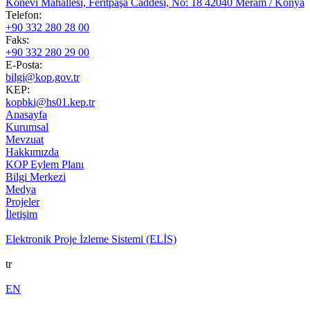
Konevi Mahallesi, Feritpaşa Caddesi, No: 18 42040 Meram / Konya
Telefon:
+90 332 280 28 00
Faks:
+90 332 280 29 00
E-Posta:
bilgi@kop.gov.tr
KEP:
kopbki@hs01.kep.tr
Anasayfa
Kurumsal
Mevzuat
Hakkımızda
KOP Eylem Planı
Bilgi Merkezi
Medya
Projeler
İletişim
Elektronik Proje İzleme Sistemi (ELİS)
tr
EN