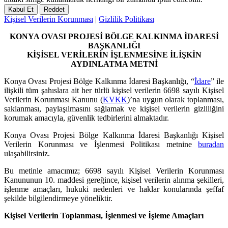
Kabul Et
Reddet
Kişisel Verilerin Korunması
|
Gizlilik Politikası
KONYA OVASI PROJESİ BÖLGE KALKINMA İDARESİ
BAŞKANLIĞI
KİŞİSEL VERİLERİN İŞLENMESİNE İLİŞKİN
AYDINLATMA METNİ
Konya Ovası Projesi Bölge Kalkınma İdaresi Başkanlığı, “
İdare
” ile
ilişkili tüm şahıslara ait her türlü kişisel verilerin 6698 sayılı Kişisel
Verilerin Korunması Kanunu (
KVKK
)’na uygun olarak toplanması,
saklanması, paylaşılmasını sağlamak ve kişisel verilerin gizliliğini
korumak amacıyla, güvenlik tedbirlerini almaktadır.
Konya Ovası Projesi Bölge Kalkınma İdaresi Başkanlığı Kişisel
Verilerin Korunması ve İşlenmesi Politikası metnine
buradan
ulaşabilirsiniz.
Bu metinle amacımız; 6698 sayılı Kişisel Verilerin Korunması
Kanununun 10. maddesi gereğince, kişisel verilerin alınma şekilleri,
işlenme amaçları, hukuki nedenleri ve haklar konularında şeffaf
şekilde bilgilendirmeye yöneliktir.
Kişisel Verilerin Toplanması, İşlenmesi ve İşleme Amaçları