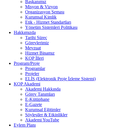
Başkanımız
Misyon & Vizyon
Organizasyon Şeması
Kurumsal Kimlik
Etik - Hizmet Standartları
Yönetim Sistemleri Politikası
Hakkımızda
Tarihi Süreç
Görevlerimiz
Mevzuat
Hizmet Binamız
KOP İlleri
Program/Proje
Programlar
Projeler
ELİS (Elektronik Proje İzleme Sistemi)
KOP Akademi
Akademi Hakkında
Görev Tanımları
E-Kütüphane
E-Gazete
Kurumsal Eğitimler
Söyleşiler & Etkinlikler
Akademi YouTube
Eylem Planı