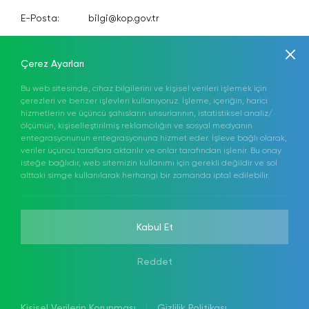
E-Posta:
bilgi@kop.gov.tr
KEP:
kopbki@hs01.kep.tr
Anasayfa
Kurumsal
Mevzuat
Hakkımızda
KOP Eylem Planı
Çerez Ayarları
Bilgi Merkezi
Medya
Projeler
İletişim
Bu web sitesinde, cihaz bilgilerini ve kişisel verileri işlemek için
çerezleri ve benzer işlevleri kullanıyoruz. İşleme, içeriğin, harici
hizmetlerin ve üçüncü şahısların unsurlarının, istatistiksel analiz/
Elektronik Proje İzleme Sistemi (ELİS)
TR
ölçümün, kişiselleştirilmiş reklamcılığın ve sosyal medyanın
entegrasyonunun entegrasyonuna hizmet eder. İşleve bağlı olarak,
Sosyal Medyada
veriler üçüncü taraflara aktarılır ve onlar tarafından işlenir. Bu onay
isteğe bağlıdır, web sitemizin kullanımı için gerekli değildir ve sol
Bizi Takip Edin!
alttaki simge kullanılarak herhangi bir zamanda iptal edilebilir.
Kabul Et
Tüm hakları T.C. KOP BÖLGE KALKINMA İDARESİ
Reddet
BAŞKANLIĞI'na aittir © 2024
KVKK
Çerezler
Gizlilik Politikası
EBYS
WEB
PENTA
|
Kişisel Verilerin Korunması
Gizlilik Politikası