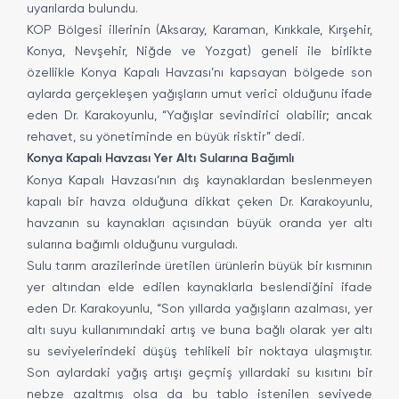
uyarılarda bulundu.
KOP Bölgesi illerinin (Aksaray, Karaman, Kırıkkale, Kırşehir,
Konya, Nevşehir, Niğde ve Yozgat) geneli ile birlikte
özellikle Konya Kapalı Havzası’nı kapsayan bölgede son
aylarda gerçekleşen yağışların umut verici olduğunu ifade
eden Dr. Karakoyunlu, “Yağışlar sevindirici olabilir; ancak
rehavet, su yönetiminde en büyük risktir” dedi.
Konya Kapalı Havzası Yer Altı Sularına Bağımlı
Konya Kapalı Havzası’nın dış kaynaklardan beslenmeyen
kapalı bir havza olduğuna dikkat çeken Dr. Karakoyunlu,
havzanın su kaynakları açısından büyük oranda yer altı
sularına bağımlı olduğunu vurguladı.
Sulu tarım arazilerinde üretilen ürünlerin büyük bir kısmının
yer altından elde edilen kaynaklarla beslendiğini ifade
eden Dr. Karakoyunlu, “Son yıllarda yağışların azalması, yer
altı suyu kullanımındaki artış ve buna bağlı olarak yer altı
su seviyelerindeki düşüş tehlikeli bir noktaya ulaşmıştır.
Son aylardaki yağış artışı geçmiş yıllardaki su kısıtını bir
nebze azaltmış olsa da bu tablo istenilen seviyede