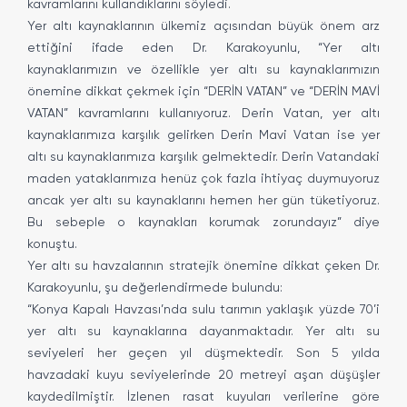
kavramlarını kullandıklarını söyledi.
Yer altı kaynaklarının ülkemiz açısından büyük önem arz
ettiğini ifade eden Dr. Karakoyunlu, “Yer altı
kaynaklarımızın ve özellikle yer altı su kaynaklarımızın
önemine dikkat çekmek için “DERİN VATAN” ve “DERİN MAVİ
VATAN” kavramlarını kullanıyoruz. Derin Vatan, yer altı
kaynaklarımıza karşılık gelirken Derin Mavi Vatan ise yer
altı su kaynaklarımıza karşılık gelmektedir. Derin Vatandaki
maden yataklarımıza henüz çok fazla ihtiyaç duymuyoruz
ancak yer altı su kaynaklarını hemen her gün tüketiyoruz.
Bu sebeple o kaynakları korumak zorundayız” diye
konuştu.
Yer altı su havzalarının stratejik önemine dikkat çeken Dr.
Karakoyunlu, şu değerlendirmede bulundu:
“Konya Kapalı Havzası’nda sulu tarımın yaklaşık yüzde 70’i
yer altı su kaynaklarına dayanmaktadır. Yer altı su
seviyeleri her geçen yıl düşmektedir. Son 5 yılda
havzadaki kuyu seviyelerinde 20 metreyi aşan düşüşler
kaydedilmiştir. İzlenen rasat kuyuları verilerine göre