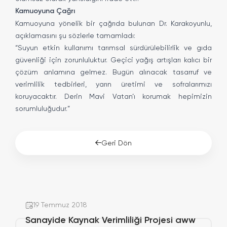
Kamuoyuna Çağrı
Kamuoyuna yönelik bir çağrıda bulunan Dr. Karakoyunlu,
açıklamasını şu sözlerle tamamladı:
“Suyun etkin kullanımı tarımsal sürdürülebilirlik ve gıda
güvenliği için zorunluluktur. Geçici yağış artışları kalıcı bir
çözüm anlamına gelmez. Bugün alınacak tasarruf ve
verimlilik tedbirleri, yarın üretimi ve sofralarımızı
koruyacaktır. Derin Mavi Vatan’ı korumak hepimizin
sorumluluğudur.”
Geri Dön
19 Temmuz 2018
Sanayide Kaynak Verimliliği Projesi aww