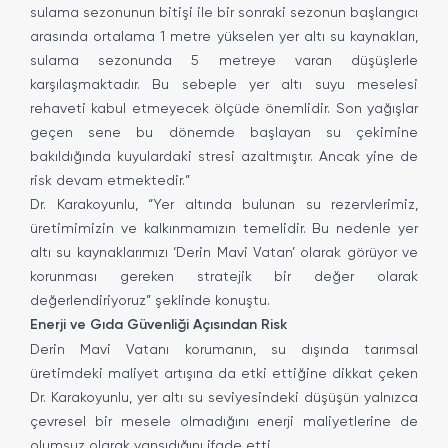
sulama sezonunun bitişi ile bir sonraki sezonun başlangıcı
arasında ortalama 1 metre yükselen yer altı su kaynakları,
sulama sezonunda 5 metreye varan düşüşlerle
karşılaşmaktadır. Bu sebeple yer altı suyu meselesi
rehaveti kabul etmeyecek ölçüde önemlidir. Son yağışlar
geçen sene bu dönemde başlayan su çekimine
bakıldığında kuyulardaki stresi azaltmıştır. Ancak yine de
risk devam etmektedir.”
Dr. Karakoyunlu, “Yer altında bulunan su rezervlerimiz,
üretimimizin ve kalkınmamızın temelidir. Bu nedenle yer
altı su kaynaklarımızı ‘Derin Mavi Vatan’ olarak görüyor ve
korunması gereken stratejik bir değer olarak
değerlendiriyoruz” şeklinde konuştu.
Enerji ve Gıda Güvenliği Açısından Risk
Derin Mavi Vatanı korumanın, su dışında tarımsal
üretimdeki maliyet artışına da etki ettiğine dikkat çeken
Dr. Karakoyunlu, yer altı su seviyesindeki düşüşün yalnızca
çevresel bir mesele olmadığını enerji maliyetlerine de
olumsuz olarak yansıdığını ifade etti.