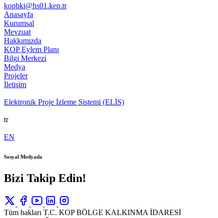
kopbki@hs01.kep.tr
Anasayfa
Kurumsal
Mevzuat
Hakkımızda
KOP Eylem Planı
Bilgi Merkezi
Medya
Projeler
İletişim
Elektronik Proje İzleme Sistemi (ELİS)
tr
EN
Sosyal Medyada
Bizi Takip Edin!
Tüm hakları T.C. KOP BÖLGE KALKINMA İDARESİ