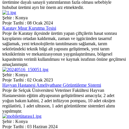
üretimine dayalı sanayii yatırımlarının fazla olması sebebiyle
hububat üretimi ayrı bir önem arz etmektedir.
Şehir : Konya
Proje Tarihi : 08 Ocak 2024
Karatay Mısır Kurutma Tesisi
Proje ile Karatay ilçesinde üretim yapan çiftçilerin hasat sonrası
kayıplarını ortadan kaldırmak, zaman ve işgücünden tasarruf
sağlamak, yeni teknolojilerin tanıtılmasını sağlamak, tarım
sektöründeki teknik bilgi alt yapısını geliştirmek, yeni tarım
tekniklerinin ve mekanizasyonun yaygınlaştırılması, bölgesel
kapasitenin verimli kullanılması ve kaynak israfının önüne geçilmesi
amaçlanmıştır.
Şehir : Konya
Proje Tarihi : 02 Ocak 2023
Hayvan Hastanesi Ameliyathane Görüntüleme Sistemi
Proje ile Selçuk Üniversitesi Veteriner Fakültesi Hayvan
Hastanesinin eğitim altyapısının geliştirilmesi amacıyla; 2 adet
yoğun bakım kabini, 2 adet infüzyon pompası, 10 adet oksijen
regülatörü, 1 adet ultrason, 1 adet görüntüleme sistemleri alımı
yapılmıştır.
Şehir : Konya
Proje Tarihi : 03 Haziran 2024