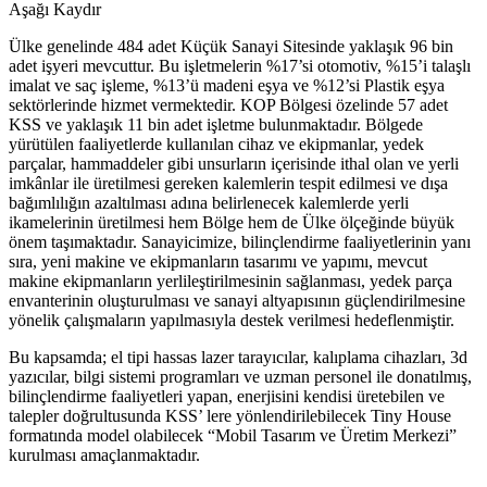
Aşağı Kaydır
Ülke genelinde 484 adet Küçük Sanayi Sitesinde yaklaşık 96 bin
adet işyeri mevcuttur. Bu işletmelerin %17’si otomotiv, %15’i talaşlı
imalat ve saç işleme, %13’ü madeni eşya ve %12’si Plastik eşya
sektörlerinde hizmet vermektedir. KOP Bölgesi özelinde 57 adet
KSS ve yaklaşık 11 bin adet işletme bulunmaktadır. Bölgede
yürütülen faaliyetlerde kullanılan cihaz ve ekipmanlar, yedek
parçalar, hammaddeler gibi unsurların içerisinde ithal olan ve yerli
imkânlar ile üretilmesi gereken kalemlerin tespit edilmesi ve dışa
bağımlılığın azaltılması adına belirlenecek kalemlerde yerli
ikamelerinin üretilmesi hem Bölge hem de Ülke ölçeğinde büyük
önem taşımaktadır. Sanayicimize, bilinçlendirme faaliyetlerinin yanı
sıra, yeni makine ve ekipmanların tasarımı ve yapımı, mevcut
makine ekipmanların yerlileştirilmesinin sağlanması, yedek parça
envanterinin oluşturulması ve sanayi altyapısının güçlendirilmesine
yönelik çalışmaların yapılmasıyla destek verilmesi hedeflenmiştir.
Bu kapsamda; el tipi hassas lazer tarayıcılar, kalıplama cihazları, 3d
yazıcılar, bilgi sistemi programları ve uzman personel ile donatılmış,
bilinçlendirme faaliyetleri yapan, enerjisini kendisi üretebilen ve
talepler doğrultusunda KSS’ lere yönlendirilebilecek Tiny House
formatında model olabilecek “Mobil Tasarım ve Üretim Merkezi”
kurulması amaçlanmaktadır.