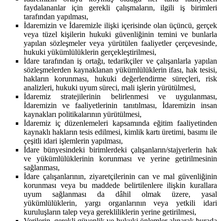
faydalananlar için gerekli çalışmaların, ilgili iş birimleri
tarafından yapılması,
İdaremizin ve İdaremizle ilişki içerisinde olan üçüncü, gerçek
veya tüzel kişilerin hukuki güvenliğinin temini ve bunlarla
yapılan sözleşmeler veya yürütülen faaliyetler çerçevesinde,
hukuki yükümlülüklerin gerçekleştirilmesi,
İdare tarafından iş ortağı, tedarikçiler ve çalışanlarla yapılan
sözleşmelerden kaynaklanan yükümlülüklerin ifası, hak tesisi,
hakların korunması, hukuki değerlendirme süreçleri, risk
analizleri, hukuki uyum süreci, mali işlerin yürütülmesi,
İdaremiz stratejilerinin belirlenmesi ve uygulanması,
İdaremizin ve faaliyetlerinin tanıtılması, İdaremizin insan
kaynakları politikalarının yürütülmesi,
İdaremiz iç düzenlemeleri kapsamında eğitim faaliyetinden
kaynaklı hakların tesis edilmesi, kimlik kartı üretimi, basımı ile
çeşitli idari işlemlerin yapılması,
İdare bünyesindeki birimlerdeki çalışanların/stajyerlerin hak
ve yükümlülüklerinin korunması ve yerine getirilmesinin
sağlanması,
İdare çalışanlarının, ziyaretçilerinin can ve mal güvenliğinin
korunması veya bu maddede belirtilenlere ilişkin kurallara
uyum sağlanması da dâhil olmak üzere, yasal
yükümlülüklerin, yargı organlarının veya yetkili idari
kuruluşların talep veya gerekliliklerin yerine getirilmesi,
Verilerin, gerekli güvenlik ve hukuki önlemler alınarak burada