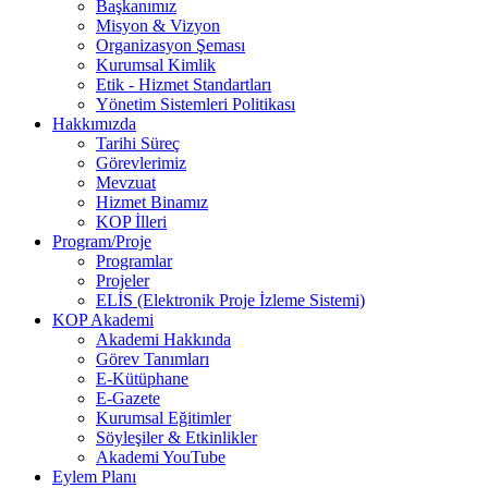
Başkanımız
Misyon & Vizyon
Organizasyon Şeması
Kurumsal Kimlik
Etik - Hizmet Standartları
Yönetim Sistemleri Politikası
Hakkımızda
Tarihi Süreç
Görevlerimiz
Mevzuat
Hizmet Binamız
KOP İlleri
Program/Proje
Programlar
Projeler
ELİS (Elektronik Proje İzleme Sistemi)
KOP Akademi
Akademi Hakkında
Görev Tanımları
E-Kütüphane
E-Gazete
Kurumsal Eğitimler
Söyleşiler & Etkinlikler
Akademi YouTube
Eylem Planı