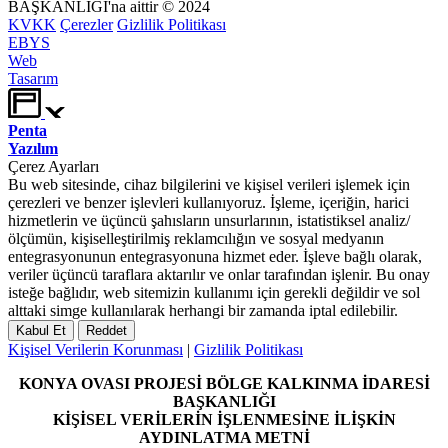
BAŞKANLIĞI'na aittir © 2024
KVKK
Çerezler
Gizlilik Politikası
EBYS
Web
Tasarım
Penta
Yazılım
Çerez Ayarları
Bu web sitesinde, cihaz bilgilerini ve kişisel verileri işlemek için
çerezleri ve benzer işlevleri kullanıyoruz. İşleme, içeriğin, harici
hizmetlerin ve üçüncü şahısların unsurlarının, istatistiksel analiz/
ölçümün, kişiselleştirilmiş reklamcılığın ve sosyal medyanın
entegrasyonunun entegrasyonuna hizmet eder. İşleve bağlı olarak,
veriler üçüncü taraflara aktarılır ve onlar tarafından işlenir. Bu onay
isteğe bağlıdır, web sitemizin kullanımı için gerekli değildir ve sol
alttaki simge kullanılarak herhangi bir zamanda iptal edilebilir.
Kabul Et
Reddet
Kişisel Verilerin Korunması
|
Gizlilik Politikası
KONYA OVASI PROJESİ BÖLGE KALKINMA İDARESİ
BAŞKANLIĞI
KİŞİSEL VERİLERİN İŞLENMESİNE İLİŞKİN
AYDINLATMA METNİ