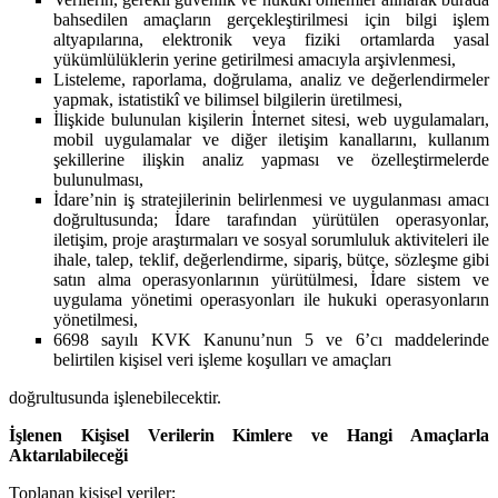
bahsedilen amaçların gerçekleştirilmesi için bilgi işlem
altyapılarına, elektronik veya fiziki ortamlarda yasal
yükümlülüklerin yerine getirilmesi amacıyla arşivlenmesi,
Listeleme, raporlama, doğrulama, analiz ve değerlendirmeler
yapmak, istatistikî ve bilimsel bilgilerin üretilmesi,
İlişkide bulunulan kişilerin İnternet sitesi, web uygulamaları,
mobil uygulamalar ve diğer iletişim kanallarını, kullanım
şekillerine ilişkin analiz yapması ve özelleştirmelerde
bulunulması,
İdare’nin iş stratejilerinin belirlenmesi ve uygulanması amacı
doğrultusunda; İdare tarafından yürütülen operasyonlar,
iletişim, proje araştırmaları ve sosyal sorumluluk aktiviteleri ile
ihale, talep, teklif, değerlendirme, sipariş, bütçe, sözleşme gibi
satın alma operasyonlarının yürütülmesi, İdare sistem ve
uygulama yönetimi operasyonları ile hukuki operasyonların
yönetilmesi,
6698 sayılı KVK Kanunu’nun 5 ve 6’cı maddelerinde
belirtilen kişisel veri işleme koşulları ve amaçları
doğrultusunda işlenebilecektir.
İşlenen Kişisel Verilerin Kimlere ve Hangi Amaçlarla
Aktarılabileceği
Toplanan kişisel veriler;