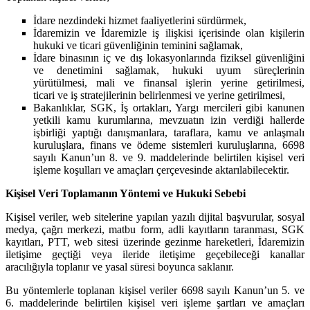
İdare nezdindeki hizmet faaliyetlerini sürdürmek,
İdaremizin ve İdaremizle iş ilişkisi içerisinde olan kişilerin
hukuki ve ticari güvenliğinin teminini sağlamak,
İdare binasının iç ve dış lokasyonlarında fiziksel güvenliğini
ve denetimini sağlamak, hukuki uyum süreçlerinin
yürütülmesi, mali ve finansal işlerin yerine getirilmesi,
ticari ve iş stratejilerinin belirlenmesi ve yerine getirilmesi,
Bakanlıklar, SGK, İş ortakları, Yargı mercileri gibi kanunen
yetkili kamu kurumlarına, mevzuatın izin verdiği hallerde
işbirliği yaptığı danışmanlara, taraflara, kamu ve anlaşmalı
kuruluşlara, finans ve ödeme sistemleri kuruluşlarına, 6698
sayılı Kanun’un 8. ve 9. maddelerinde belirtilen kişisel veri
işleme koşulları ve amaçları çerçevesinde aktarılabilecektir.
Kişisel Veri Toplamanın Yöntemi ve Hukuki Sebebi
Kişisel veriler, web sitelerine yapılan yazılı dijital başvurular, sosyal
medya, çağrı merkezi, matbu form, adli kayıtların taranması, SGK
kayıtları, PTT, web sitesi üzerinde gezinme hareketleri, İdaremizin
iletişime geçtiği veya ileride iletişime geçebileceği kanallar
aracılığıyla toplanır ve yasal süresi boyunca saklanır.
Bu yöntemlerle toplanan kişisel veriler 6698 sayılı Kanun’un 5. ve
6. maddelerinde belirtilen kişisel veri işleme şartları ve amaçları