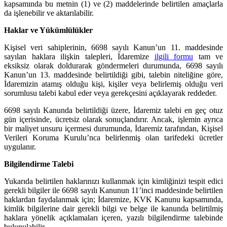
kapsamında bu metnin (1) ve (2) maddelerinde belirtilen amaçlarla
da işlenebilir ve aktarılabilir.
Haklar ve Yükümlülükler
Kişisel veri sahiplerinin, 6698 sayılı Kanun’un 11. maddesinde
sayılan haklara ilişkin talepleri, İdaremize
ilgili formu
tam ve
eksiksiz olarak doldurarak göndermeleri durumunda, 6698 sayılı
Kanun’un 13. maddesinde belirtildiği gibi, talebin niteliğine göre,
İdaremizin atamış olduğu kişi, kişiler veya belirlemiş olduğu veri
sorumlusu talebi kabul eder veya gerekçesini açıklayarak reddeder.
6698 sayılı Kanunda belirtildiği üzere, İdaremiz talebi en geç otuz
gün içerisinde, ücretsiz olarak sonuçlandırır. Ancak, işlemin ayrıca
bir maliyet unsuru içermesi durumunda, İdaremiz tarafından, Kişisel
Verileri Koruma Kurulu’nca belirlenmiş olan tarifedeki ücretler
uygulanır.
Bilgilendirme Talebi
Yukarıda belirtilen haklarınızı kullanmak için kimliğinizi tespit edici
gerekli bilgiler ile 6698 sayılı Kanunun 11’inci maddesinde belirtilen
haklardan faydalanmak için; İdaremize, KVK Kanunu kapsamında,
kimlik bilgilerine dair gerekli bilgi ve belge ile kanunda belirtilmiş
haklara yönelik açıklamaları içeren, yazılı bilgilendirme talebinde
bulunulabilir.