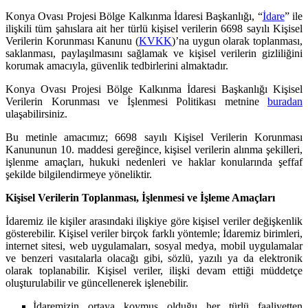
Konya Ovası Projesi Bölge Kalkınma İdaresi Başkanlığı, “
İdare
” ile
ilişkili tüm şahıslara ait her türlü kişisel verilerin 6698 sayılı Kişisel
Verilerin Korunması Kanunu (
KVKK
)’na uygun olarak toplanması,
saklanması, paylaşılmasını sağlamak ve kişisel verilerin gizliliğini
korumak amacıyla, güvenlik tedbirlerini almaktadır.
Konya Ovası Projesi Bölge Kalkınma İdaresi Başkanlığı Kişisel
Verilerin Korunması ve İşlenmesi Politikası metnine
buradan
ulaşabilirsiniz.
Bu metinle amacımız; 6698 sayılı Kişisel Verilerin Korunması
Kanununun 10. maddesi gereğince, kişisel verilerin alınma şekilleri,
işlenme amaçları, hukuki nedenleri ve haklar konularında şeffaf
şekilde bilgilendirmeye yöneliktir.
Kişisel Verilerin Toplanması, İşlenmesi ve İşleme Amaçları
İdaremiz ile kişiler arasındaki ilişkiye göre kişisel veriler değişkenlik
gösterebilir. Kişisel veriler birçok farklı yöntemle; İdaremiz birimleri,
internet sitesi, web uygulamaları, sosyal medya, mobil uygulamalar
ve benzeri vasıtalarla olacağı gibi, sözlü, yazılı ya da elektronik
olarak toplanabilir. Kişisel veriler, ilişki devam ettiği müddetçe
oluşturulabilir ve güncellenerek işlenebilir.
İdaremizin ortaya koymuş olduğu her türlü faaliyetten