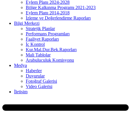
Eylem Planı 2024-2028
Bölge Kalkınma Programı 2021-2023
Eylem Planı 2014-2018
İzleme ve Değerlendirme Raporları
Bilgi Merkezi
Stratejik Planlar
Performans Programları
Faaliyet Raporları
İç Kontrol
Kur.Mal.Dur.Bek.Raporları
Mali Tablolar
Arabuluculuk Komisyonu
Medya
Haberler
Duyurular
Fotoğraf Galerisi
Video Galerisi
İletişim