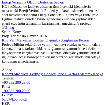
Enerji Verimlilik Ölçüm Destekleri Projesi
KOP Bölgesinde faaliyet gösteren tüm ölçekteki işletmelerin
mevcuttaki Enerji Verimlilik Etütleri yapılarak, işletmelerin en az 1
adet mevcut personelini Enerji Yöneticisi Eğitimi veya Etüt-Proje
Eğitimi faaliyetlerinden birine göndermek şartıyla yaptıracakları
enerji etüdünün tamamının karşılanması amaçlandığı projedir.
Şehir : Konya
Proje Tarihi : 06 Haziran 2016
Kop Veri Merkezleri Bölgesi Uygunluk Araştırması Projesi
Projede bilişim sektöründe yatırım yapmayı planlayan yatırımcılara
kılavuz olması, farkındalıkların sağlanması, yatırım öncesi fizibilite
ihtiyaçlarının karşılanması ve uluslararası düzeyde yatırımcıların da
ilgi duyabileceği konsept bir veri merkezi bölgesi modelinin ortaya
konulması amaçlanmıştır.
Adres:
Konevi Mahallesi, Feritpaşa Caddesi, No: 18 42040 Meram / Konya
Telefon:
+90 332 280 28 00
Faks:
+90 332 280 29 00
E-Posta:
bilgi@kop.gov.tr
KEP: