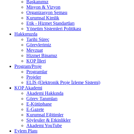
Başkanımız
Misyon & Vizyon
Organizasyon Şeması
Kurumsal Kimlik
Etik - Hizmet Standartları
Yönetim Sistemleri Politikası
Hakkımızda
Tarihi Süreç
Görevlerimiz
Mevzuat
Hizmet Binamız
KOP İlleri
Program/Proje
Programlar
Projeler
ELİS (Elektronik Proje İzleme Sistemi)
KOP Akademi
Akademi Hakkında
Görev Tanımları
E-Kütüphane
E-Gazete
Kurumsal Eğitimler
Söyleşiler & Etkinlikler
Akademi YouTube
Eylem Planı