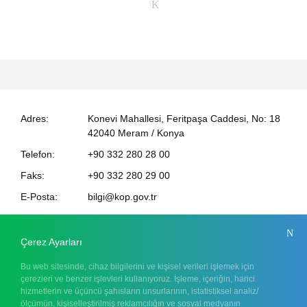
Adres:
Konevi Mahallesi, Feritpaşa Caddesi, No: 18
42040 Meram / Konya
Telefon:
+90 332 280 28 00
Faks:
+90 332 280 29 00
E-Posta:
bilgi@kop.gov.tr
KEP:
kopbki@hs01.kep.tr
Anasayfa
Kurumsal
Mevzuat
Hakkımızda
KOP Eylem Planı
Çerez Ayarları
Bilgi Merkezi
Medya
Projeler
İletişim
Bu web sitesinde, cihaz bilgilerini ve kişisel verileri işlemek için
çerezleri ve benzer işlevleri kullanıyoruz. İşleme, içeriğin, harici
hizmetlerin ve üçüncü şahısların unsurlarının, istatistiksel analiz/
Elektronik Proje İzleme Sistemi (ELİS)
TR
ölçümün, kişiselleştirilmiş reklamcılığın ve sosyal medyanın